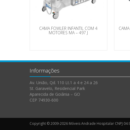
CAMA FOWLER INFANTIL COM 4
CAMA 
MOTORES MA – 497 J
Informações
Av. União, Qd. 110 Lt.1 a 4 e 24 a 26
St. Garavelo, Residencial Park
Aparecida de Goiânia – GO
CEP 74930-600
Copyright © 2009-2026 Móveis Andrade Hospitalar CNPJ 04.9