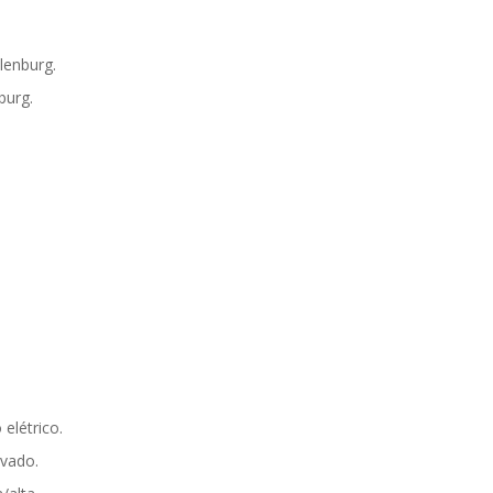
lenburg.
burg.
elétrico.
avado.