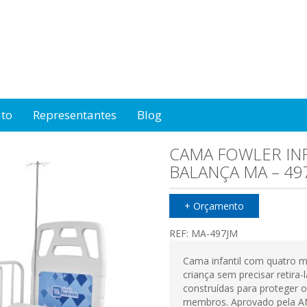
ato
Representantes
Blog
CAMA FOWLER INF
BALANÇA MA – 49
+ Orçamento
REF:
MA-497JM
Cama infantil com quatro m
criança sem precisar retira
construídas para proteger
membros. Aprovado pela A