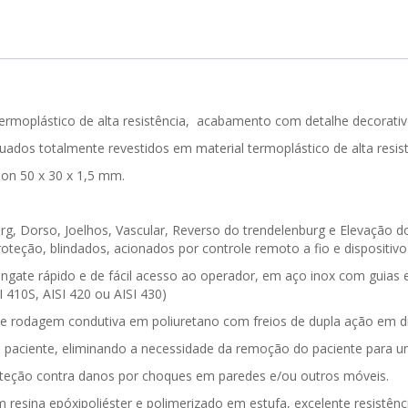
rmoplástico de alta resistência, acabamento com detalhe decorativo 
dos totalmente revestidos em material termoplástico de alta resist
on 50 x 30 x 1,5 mm.
rg, Dorso, Joelhos, Vascular, Reverso do trendelenburg e Elevação d
roteção, blindados, acionados por controle remoto a fio e dispositiv
gate rápido e de fácil acesso ao operador, em aço inox com guias e
SI 410S, AISI 420 ou AISI 430)
rodagem condutiva em poliuretano com freios de dupla ação em di
paciente, eliminando a necessidade da remoção do paciente para u
oteção contra danos por choques em paredes e/ou outros móveis.
m resina epóxipoliéster e polimerizado em estufa, excelente resistê