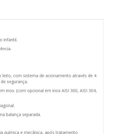
infantil.
ência.
o leito, com sistema de acionamento através de 4
o de segurança.
m inox. (com opcional em inox AISI 300, AISI 304,
agonal.
ma balança separada.
ncia química e mecânica, após tratamento