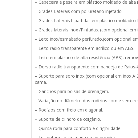
– Cabeceira e peseira em plástico moldado de alta r
– Grades Laterais com poliuretano injetado
– Grades Laterais bipartidas em plástico moldado de 
– Grades laterais inox /Pintadas. (com opcional em in
– Leito inox/esmaltado perfurado.(com opcional em in
– Leito rádio transparente em acrílico ou em ABS.
– Leito em plástico de alta resistência (ABS), remo
– Dorso radio transparente com bandeja de Raios-
– Suporte para soro inox (com opcional em inox AISI
cama.
– Ganchos para bolsas de drenagem.
– Variação no diâmetro dos rodízios com e sem fre
– Rodízios com freio em diagonal.
– Suporte de cilindro de oxigênio.
– Quinta roda para conforto e dirigibilidade.
– Luz noturna e chamada de enfermeira.