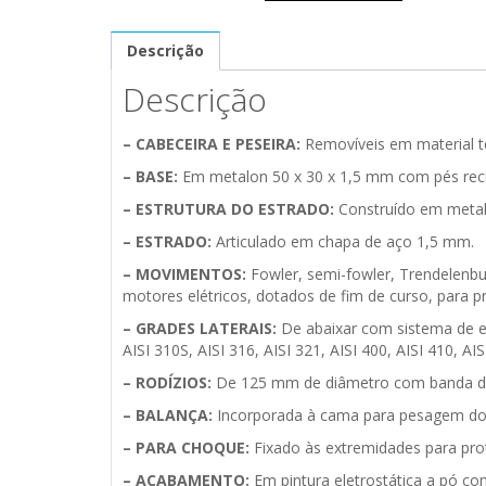
Descrição
Descrição
– CABECEIRA E PESEIRA:
Removíveis em material te
– BASE:
Em metalon 50 x 30 x 1,5 mm com pés recua
– ESTRUTURA DO ESTRADO:
Construído em metal
– ESTRADO:
Articulado em chapa de aço 1,5 mm.
– MOVIMENTOS:
Fowler, semi-fowler, Trendelenbu
motores elétricos, dotados de fim de curso, para p
– GRADES LATERAIS:
De abaixar com sistema de en
AISI 310S, AISI 316, AISI 321, AISI 400, AISI 410, AI
– RODÍZIOS:
De 125 mm de diâmetro com banda de 
– BALANÇA:
Incorporada à cama para pesagem do 
– PARA CHOQUE:
Fixado às extremidades para pr
– ACABAMENTO:
Em pintura eletrostática a pó co