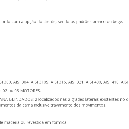
cordo com a opção do cliente, sendo os padrões branco ou bege.
 300, AISI 304, AISI 310S, AISI 316, AISI 321, AISI 400, AISI 410, AIS
om 02 ou 03 MOTORES.
NDADOS: 2 localizados nas 2 grades laterais existentes no dor
ovimentos da cama inclusive travamento dos movimentos.
de madeira ou revestida em fórmica.