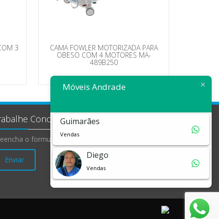
COM 3
CAMA FOWLER MOTORIZADA PARA
OBESO COM 4 MOTORES MA-
489B250
Móveis Andrade
rabalhe Conosco
Guimarães
Vendas
eencha o formulário e envie seu currículo!
Diego
Enviar
Vendas