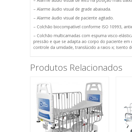
– Alarme áudio visual de leito na posição mais baixa
– Alarme áudio visual de grade abaixada.
– Alarme áudio visual de paciente agitado.
– Colchão biocompatível conforme ISO 10993, anties
– Colchão multicamadas com espuma visco-elástica
pressão e que se adapta ao corpo do paciente em q
controle da umidade, translúcido a raios-x; Isento 
Produtos Relacionados