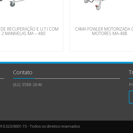
DE RECUPERAÇÃO E U.T.I COM
CAMA FOWLER MOTORIZADA 
2 MANIVELAS MA – 480
MOTORES MA-488
Contato
T
(62) 3588-2646
Pr
10.323/0001-73 - Todos os direitos reservados