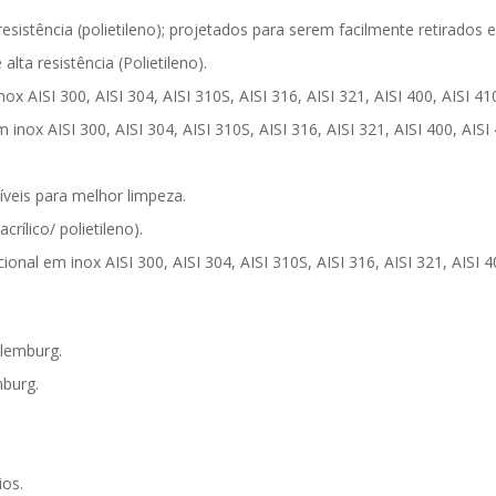
esistência (polietileno); projetados para serem facilmente retirados
lta resistência (Polietileno).
x AISI 300, AISI 304, AISI 310S, AISI 316, AISI 321, AISI 400, AISI 410
nox AISI 300, AISI 304, AISI 310S, AISI 316, AISI 321, AISI 400, AISI 
íveis para melhor limpeza.
rílico/ polietileno).
nal em inox AISI 300, AISI 304, AISI 310S, AISI 316, AISI 321, AISI 4
elemburg.
mburg.
ios.