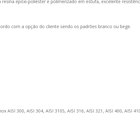
esina epóxi-poliéster e polimerizado em estufa, excelente resistên
cordo com a opção do cliente sendo os padrões branco ou bege.
 AISI 300, AISI 304, AISI 310S, AISI 316, AISI 321, AISI 400, AISI 410