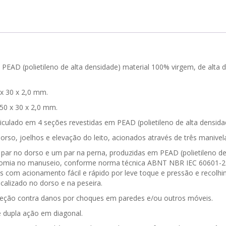
AD (polietileno de alta densidade) material 100% virgem, de alta d
 x 30 x 2,0 mm.
50 x 30 x 2,0 mm.
culado em 4 seções revestidas em PEAD (polietileno de alta densidade
so, joelhos e elevação do leito, acionados através de três manivel
par no dorso e um par na perna, produzidas em PEAD (polietileno de 
nomia no manuseio, conforme norma técnica ABNT NBR IEC 60601-2-52;
com acionamento fácil e rápido por leve toque e pressão e recolhimen
calizado no dorso e na peseira.
eção contra danos por choques em paredes e/ou outros móveis.
 dupla ação em diagonal.