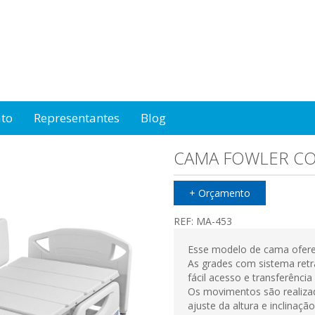
ato
Representantes
Blog
CAMA FOWLER CO
+ Orçamento
REF:
MA-453
Esse modelo de cama oferec
As grades com sistema retrát
fácil acesso e transferência
Os movimentos são realizad
ajuste da altura e inclinaç