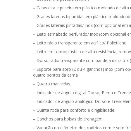
– Cabeceira e peseira em plástico moldado de alta r
– Grades laterias bipartidas em plástico moldado de a
– Grades laterais pintadas/ inox (com opcional em ino
– Leito esmaltado perfurado/ inox (com opcional em i
– Leito rádio transparente em acrílico/ Polietileno.
– Leito em termoplástico de alta resistência, remov
– Dorso rádio transparente com bandeja de raio-x (ac
– Suporte para soro (2 ou 4 ganchos) inox (com opcio
quatro pontos da cama.
– Quatro manivelas.
– Indicador de ângulo digital Dorso, Perna e Trend
– Indicador de ângulo analógico Dorso e Trendele
– Quinta roda para conforto e dirigibilidade.
– Ganchos para bolsas de drenagem.
– Variação no diâmetro dos rodízios com e sem fre