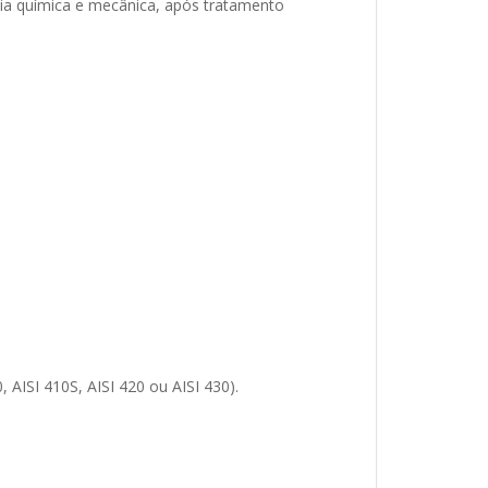
cia química e mecânica, após tratamento
, AISI 410S, AISI 420 ou AISI 430).