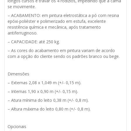
longos cursos e travar os 4 rodízios, impedindo que a cama
se movimente.
– ACABAMENTO: em pintura eletrostática a pó com resina
epóxi-poliéster e polimerizado em estufa, excelente
resistência química e mecânica, após tratamento
antiferruginoso.
– CAPACIDADE: até 250 kg.
– As cores do acabamento em pintura variam de acordo
com a opção do cliente sendo os padrões branco ou bege.
Dimensões
– Externas 2,08 x 1,049 m (+/- 0,15 m).
– Internas 1,90 x 0,90 m (+/- 0,15 m).
– Atura mínima do leito 0,38 m (+/- 0,8 m).
– Altura máxima do leito 0,80 m (+/- 0,8 m).
Opcionais