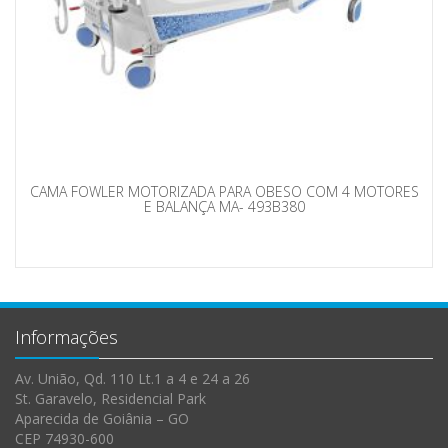
CAMA FOWLER MOTORIZADA PARA OBESO COM 4 MOTORES
E BALANÇA MA- 493B380
Informações
Av. União, Qd. 110 Lt.1 a 4 e 24 a 26
St. Garavelo, Residencial Park
Aparecida de Goiânia – GO
CEP 74930-600