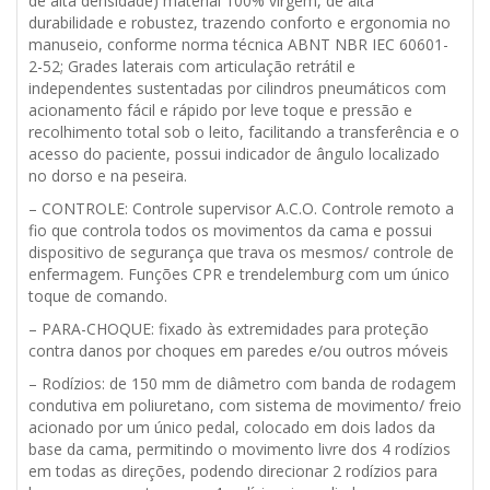
de alta densidade) material 100% virgem, de alta
durabilidade e robustez, trazendo conforto e ergonomia no
manuseio, conforme norma técnica ABNT NBR IEC 60601-
2-52; Grades laterais com articulação retrátil e
independentes sustentadas por cilindros pneumáticos com
acionamento fácil e rápido por leve toque e pressão e
recolhimento total sob o leito, facilitando a transferência e o
acesso do paciente, possui indicador de ângulo localizado
no dorso e na peseira.
– CONTROLE: Controle supervisor A.C.O. Controle remoto a
fio que controla todos os movimentos da cama e possui
dispositivo de segurança que trava os mesmos/ controle de
enfermagem. Funções CPR e trendelemburg com um único
toque de comando.
– PARA-CHOQUE: fixado às extremidades para proteção
contra danos por choques em paredes e/ou outros móveis
– Rodízios: de 150 mm de diâmetro com banda de rodagem
condutiva em poliuretano, com sistema de movimento/ freio
acionado por um único pedal, colocado em dois lados da
base da cama, permitindo o movimento livre dos 4 rodízios
em todas as direções, podendo direcionar 2 rodízios para