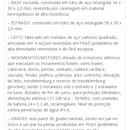
– BASE: recuada, construída em tubo de aço retangular 50 x
30 x 2,0 mm, revestida por carenagem em material
termoplástico de alta resistência.
– ESTRADO: construído em tubo de aço retangular 50 x 30 x
2,0 mm.
– LEITO: fabricado em metalon de aço carbono quadrado,
articulado em 4 seções revestidas em PEAD (polietileno de
alta densidade) removíveis e de fácil assepsia.
– MOVIMENTOS/MOTORES: dotado de 4 motores elétricos
que executam os movimentos fowler, semi-fowler,
cabeceira, dorso, pernas, sentado, cadeira cardíaca,
vascular, flexão, joelhos, poltrona, auto contorno, elevação
do leito, trendelemburg e reverso de trendelemburg
(proclive), sendo 2 instalados sob o estrado e 2 instalados
na base, dotados de fim de curso, para proteção, blindados,
alimentação elétrica 127-240 Vca – 50/60hz, com unidades
de bateria 24 v 1,2 ah, recarregáveis. Nível de proteção
contra penetração de água IPX 6.
– GRADES: dois pares de grades laterais, sendo um par no
dorso e um par na perna, produzidas em PEAD (polietileno