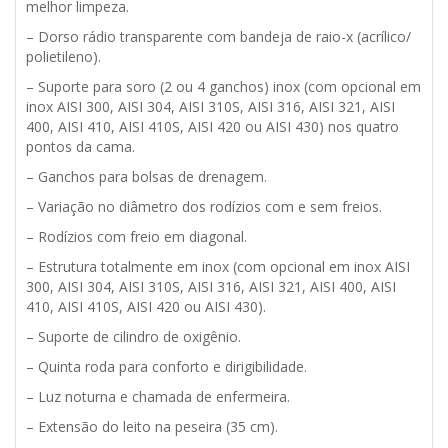
melhor limpeza.
– Dorso rádio transparente com bandeja de raio-x (acrílico/
polietileno).
– Suporte para soro (2 ou 4 ganchos) inox (com opcional em
inox AISI 300, AISI 304, AISI 310S, AISI 316, AISI 321, AISI
400, AISI 410, AISI 410S, AISI 420 ou AISI 430) nos quatro
pontos da cama.
– Ganchos para bolsas de drenagem.
– Variação no diâmetro dos rodízios com e sem freios.
– Rodízios com freio em diagonal.
– Estrutura totalmente em inox (com opcional em inox AISI
300, AISI 304, AISI 310S, AISI 316, AISI 321, AISI 400, AISI
410, AISI 410S, AISI 420 ou AISI 430).
– Suporte de cilindro de oxigênio.
– Quinta roda para conforto e dirigibilidade.
– Luz noturna e chamada de enfermeira.
– Extensão do leito na peseira (35 cm).