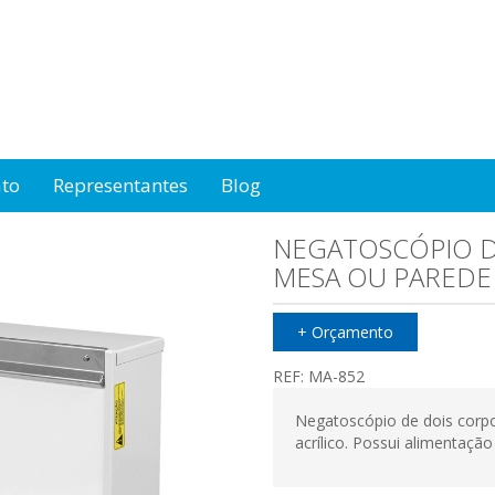
ato
Representantes
Blog
NEGATOSCÓPIO D
MESA OU PAREDE 
+ Orçamento
REF:
MA-852
Negatoscópio de dois corp
acrílico. Possui alimentação 