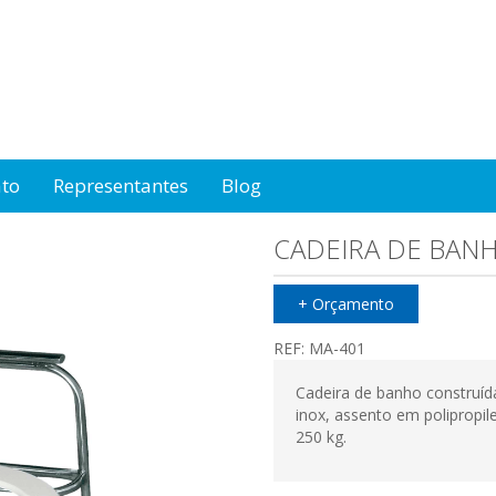
ato
Representantes
Blog
CADEIRA DE BAN
+ Orçamento
REF:
MA-401
Cadeira de banho construída
inox, assento em polipropi
250 kg.