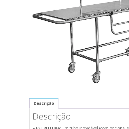
Descrição
Descrição
– ESTRUTURA:
Em tubo inoxidável (com opcional em 