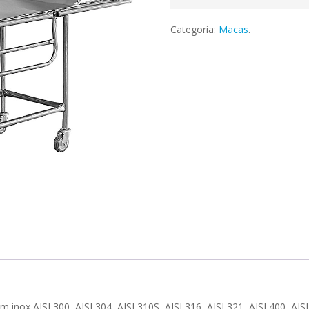
Categoria:
Macas
.
inox AISI 300, AISI 304, AISI 310S, AISI 316, AISI 321, AISI 400, AISI