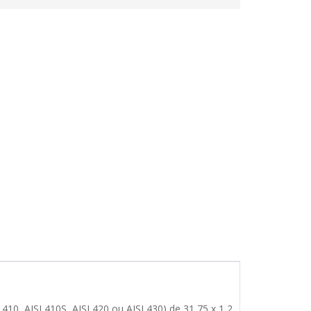
 410, AISI 410S, AISI 420 ou AISI 430) de 31,75 x 1,2