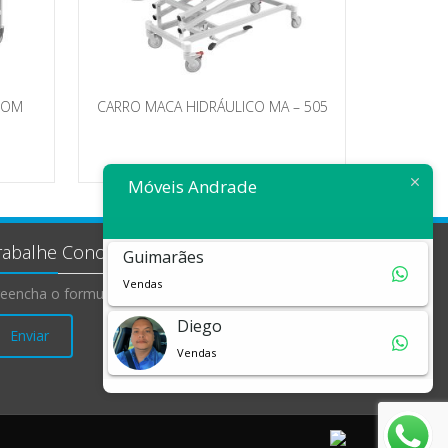
COM
CARRO MACA HIDRÁULICO MA – 505
Móveis Andrade
rabalhe Conosco
Guimarães
Vendas
eencha o formulário e envie seu currículo!
Diego
Enviar
Vendas