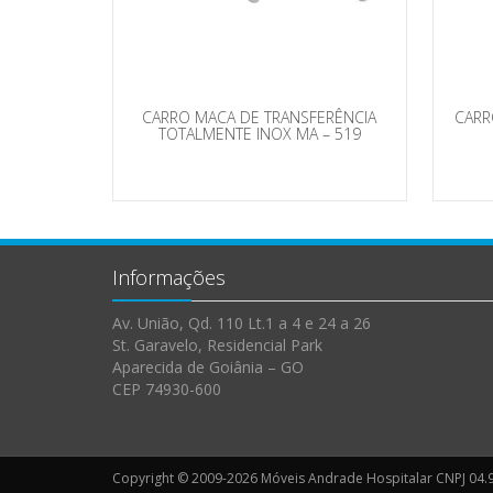
CARRO MACA DE TRANSFERÊNCIA
CARR
TOTALMENTE INOX MA – 519
Informações
Av. União, Qd. 110 Lt.1 a 4 e 24 a 26
St. Garavelo, Residencial Park
Aparecida de Goiânia – GO
CEP 74930-600
Copyright © 2009-2026 Móveis Andrade Hospitalar CNPJ 04.9