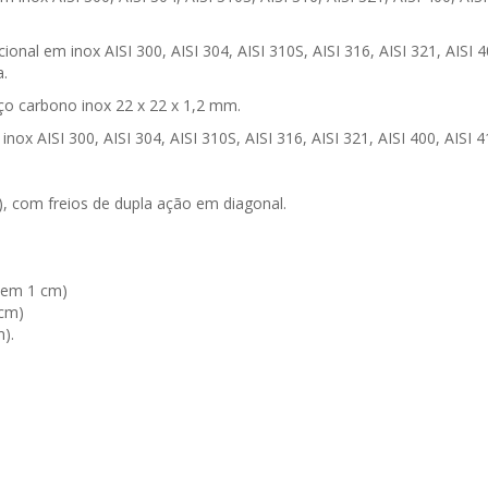
al em inox AISI 300, AISI 304, AISI 310S, AISI 316, AISI 321, AISI 40
a.
 carbono inox 22 x 22 x 1,2 mm.
x AISI 300, AISI 304, AISI 310S, AISI 316, AISI 321, AISI 400, AISI 4
 com freios de dupla ação em diagonal.
 em 1 cm)
 cm)
).