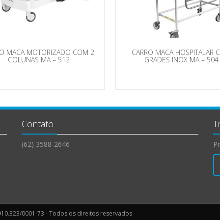
O MACA MOTORIZADO COM 2
CARRO MACA HOSPITALAR 
COLUNAS MA – 512
GRADES INOX MA – 504
Contato
T
(62) 3588-2646
Pr
10.323/0001-73 - Todos os direitos reservados