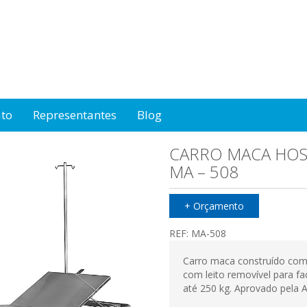
ato
Representantes
Blog
CARRO MACA HOS
MA – 508
+ Orçamento
REF:
MA-508
Carro maca construído com m
com leito removível para fa
até 250 kg. Aprovado pela 